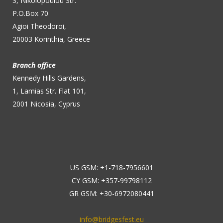
3, Nikolopoulou Str.
P.O.Box 70
Agioi Theodoroi,
20003 Korinthia, Greece
Branch office
Kennedy Hills Gardens,
1, Lamias Str. Flat 101,
2001 Nicosia, Cyprus
US GSM: +1-718-7956601
CY GSM: +357-99798112
GR GSM: +30-6972080441
info@bridgesfest.eu