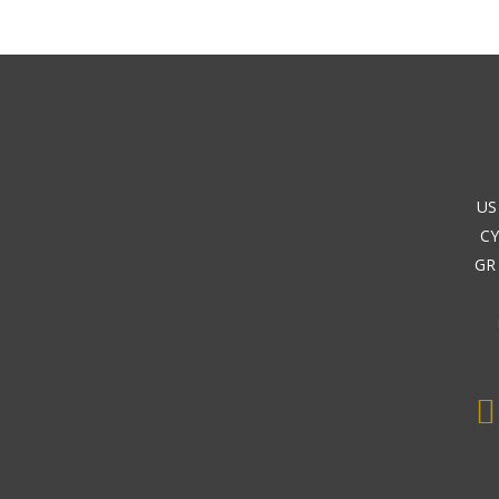
US
CY
GR